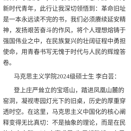
新时代青年，此行让我深切领悟到：革命旧址
是一本永远读不完的书，我们必须赓续延安精
神，发扬艰苦奋斗的作风，将个人理想熔铸于
强国伟业之中，在民族复兴的壮阔征程中勇担
使命，用青春书写无愧于时代与人民的辉煌答
卷。
马克思主义学院2024级硕士生 李白芸：
登上庄严耸立的宝塔山，踏进凤凰山麓的
窑洞，凝视枣园灯光下的旧桌，历史的厚重穿
透时空。在这里，马克思主义中国化的核心阐
释变得无比真切：不是抽象的理论，而是在民