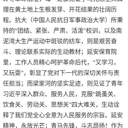
理在黄土地上生根发芽、开花结果的壮阔历
程。抗大（中国人民抗日军事政治大学）所秉
持的“团结、紧张、严肃、活泼”校训，以及南
泥湾大生产运动中斑驳的纺车，则是艰苦奋
斗、理论联系实际的生动教材；延安保育院
里，工作人员精心呵护革命后代，“又学习，
又玩耍”，彰显了党对下一代的深切关怀与责
任担当；而梁家河的坚实足迹，则见证了青年
习近平深入群众、服务人民，克服“跳蚤关、
饮食关、劳动关、思想关”四大难关，生动诠
释了我们党全心全意为人民服务的宗旨。延安
精神，永放光芒；青马先锋，斗志昂扬！作为