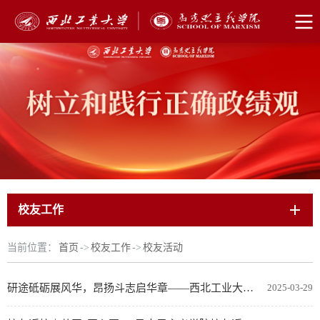
校友工作
当前位置：
首页
->
校友工作
->
校友活动
研途砥砺展风华，昂扬斗志启华章——西北工业大学马克思主义学院2022届研究生毕业典礼圆满举行
2025-03-29