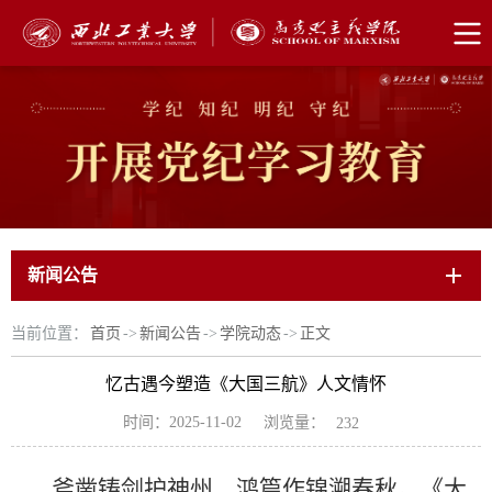
新闻公告
当前位置：
首页
->
新闻公告
->
学院动态
->
正文
忆古遇今塑造《大国三航》人文情怀
浏览量：
时间：2025-11-02
232
斧凿铸剑护神州，鸿篇作锦溯春秋。《大