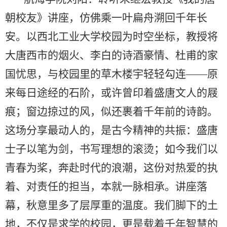
朝校友》讲座，仿佛乘一叶扁舟溯回千年长
安。以西北工业大学校园为时空坐标，教授将
大唐西市的烟火、李白的诗酒豪情、杜甫的家
国忧思，与校园里的草木楼宇轻轻勾连——原
来每日途经的石阶，或许曾印着盛唐文人的屐
痕；窗边掠过的风，似还裹着千年前的诗韵。
这场分享最动人的，是古今精神的共振：盛唐
士子以笔为剑，书写理想的滚烫；如今我们以
青春为桨，奔赴时代的浪潮，这份对热爱的执
着、对责任的担当，本就一脉相承。讲座落
幕，秋意里多了层厚重的温度。我们脚下的土
地，不仅是求学的校园，更是载着千年智慧的