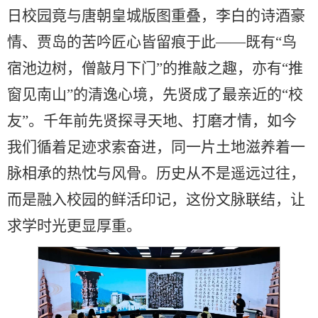
日校园竟与唐朝皇城版图重叠，李白的诗酒豪
情、贾岛的苦吟匠心皆留痕于此——既有“鸟
宿池边树，僧敲月下门”的推敲之趣，亦有“推
窗见南山”的清逸心境，先贤成了最亲近的“校
友”。千年前先贤探寻天地、打磨才情，如今
我们循着足迹求索奋进，同一片土地滋养着一
脉相承的热忱与风骨。历史从不是遥远过往，
而是融入校园的鲜活印记，这份文脉联结，让
求学时光更显厚重。