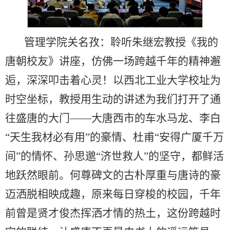
管理学院关名孜：聆听朱继宏教授《我的
唐朝校友》讲座，仿佛一场跨越千年的精神邂
逅，深深叩击着心灵！以西北工业大学校址为
时空坐标，教授用生动的讲述为我们打开了通
往盛唐的大门——大唐西市的车水马龙、李白
“天生我材必有用”的豪情、杜甫“安得广厦千万
间”的情怀、孙思邈“济世救人”的坚守，都鲜活
地跃然眼前。何尊碑文的古朴厚重与唐诗的豪
迈洒脱相映成趣，原来每日穿梭的校园，千年
前曾是贤才俊杰挥洒才情的热土，这份跨越时