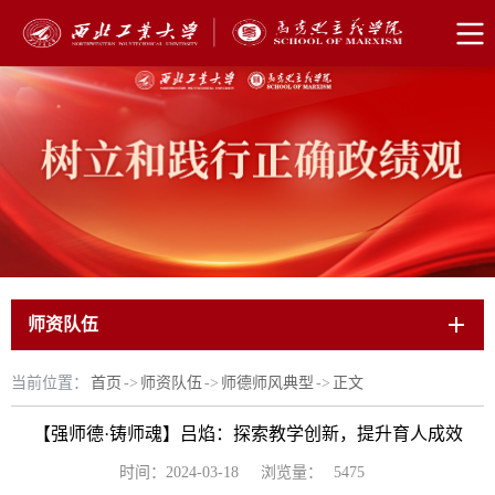
师资队伍
当前位置：
首页
->
师资队伍
->
师德师风典型
->
正文
【强师德·铸师魂】吕焰：探索教学创新，提升育人成效
浏览量：
时间：2024-03-18
5475