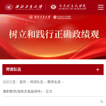
师资队伍
当前位置：
首页
->
师资队伍
->
教师名录
->
兼职教师(按姓氏笔画排序)
->
正文
马克