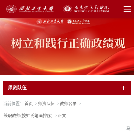
师资队伍
当前位置：
首页
->
师资队伍
->
教师名录
->
兼职教师(按姓氏笔画排序)
->
正文
马克