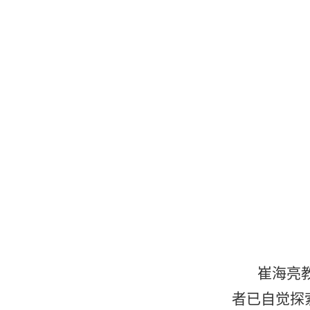
崔海亮
者已自觉探