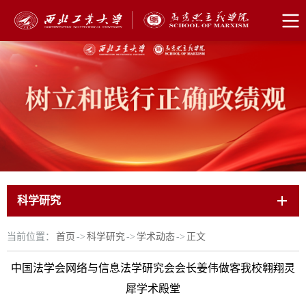
科学研究
当前位置：
首页
->
科学研究
->
学术动态
->
正文
中国法学会网络与信息法学研究会会长姜伟做客我校翱翔灵
犀学术殿堂