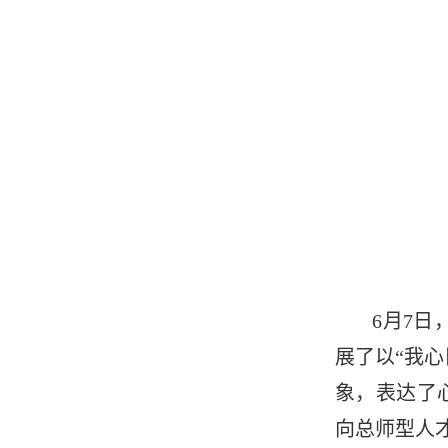
6月7日
展了以“我
象，表达了
向总师型人