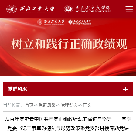
党群风采
当前位置：
首页
->
党群风采
->
党建动态
->
正文
从百年党史看中国共产党正确政绩观的演进与坚守——学院
党委书记王彦革为德法与形势政策系党支部讲授专题党课