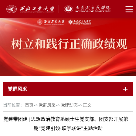
党群风采
当前位置：
首页
->
党群风采
->
党建动态
->
正文
党建带团建 | 思想政治教育系硕士生党支部、团支部开展第一
期“党建引领·联学联讲”主题活动