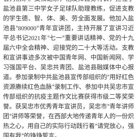
盐池县第三中学女子足球队助理教练，促进支教
的
学生德、智、体、美、劳全面发展。他加入盐
池县
809000
青年宣讲团，主持开展了宣讲习近
“
”
平总书记2021年
七一
重要讲话精神、党的十九
“
”
届六中全会精神、迎接党的二十大等活动。支教
和宣讲事迹多次被中国青年网、中国新闻网、学
习强国平台、吴忠共青团、盐池县融媒体中心报
道。参加录制中共盐池县宣传部组织的
用好红色
“
资源赓续红色血脉
录制工作、参加中共吴忠市宣
”
传部组织的抗疫主题作文比赛获得市级二等奖荣
誉。获吴忠市优秀青年宣讲员，吴忠市
青年讲师
“
团
讲师等荣誉，在西部大地传递青年人的一份炽
”
热之心，用自己的
实际
行动践行着
请党放心，强
“
国有我
的铮铮誓言。
”