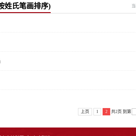
按姓氏笔画排序)
当
员
上页
1
2
共2页
到第