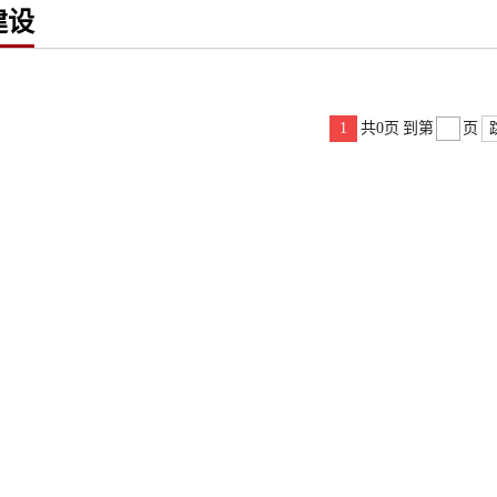
建设
1
共0页
到第
页