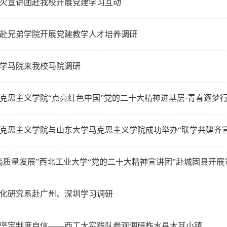
火宣讲团赴我校开展党建学习互动
赴兄弟学院开展党建教学人才培养调研
学马院来我校马院调研
克思主义学院“点亮红色中国”党的二十大精神进基层·青春逐梦行寒
克思主义学院与山东大学马克思主义学院成功举办“联学共建齐
高质量发展”西北工业大学“党的二十大精神宣讲团”赴城固县开展
化研究系赴广州、深圳学习调研
坚定制度自信——西工大实践队参观调研柞水县木耳小镇