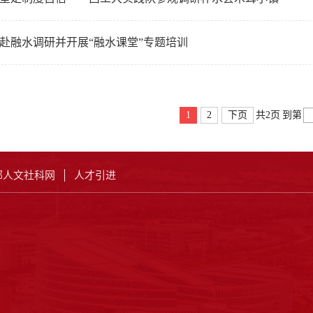
赴融水调研并开展“融水课堂”专题培训
1
2
下页
共2页
到第
部人文社科网
人才引进